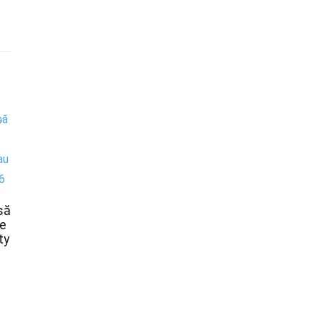
să
re
ty