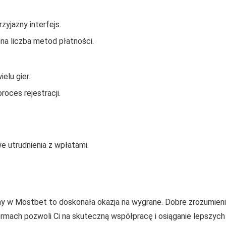
zyjazny interfejs.
na liczba metod płatności.
elu gier.
oces rejestracji.
e utrudnienia z wpłatami.
y w Mostbet to doskonała okazja na wygrane. Dobre zrozumien
ormach pozwoli Ci na skuteczną współpracę i osiąganie lepszych