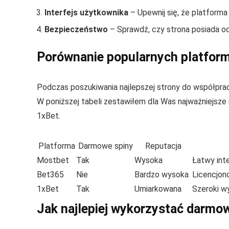
Interfejs użytkownika
– Upewnij się, że platforma 
Bezpieczeństwo
– Sprawdź, czy strona posiada od
Porównanie popularnych platfo
Podczas poszukiwania najlepszej strony do współpracy
W poniższej tabeli zestawiłem dla Was najważniejsze
1xBet.
Platforma
Darmowe spiny
Reputacja
Mostbet
Tak
Wysoka
Łatwy inte
Bet365
Nie
Bardzo wysoka
Licencjon
1xBet
Tak
Umiarkowana
Szeroki wy
Jak najlepiej wykorzystać darmo