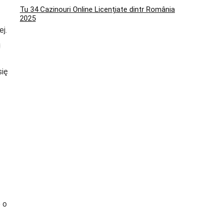
Tu 34 Cazinouri Online Licențiate dintr România
2025
j.
ą
się
 o