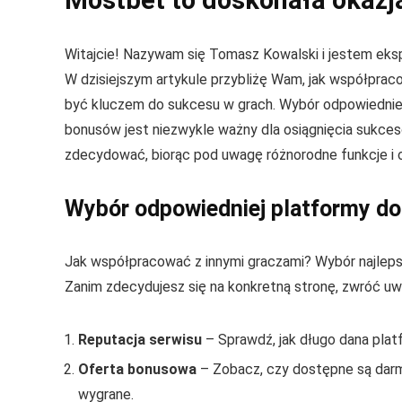
Mostbet to doskonała okazj
Witajcie! Nazywam się Tomasz Kowalski i jestem ekspe
W dzisiejszym artykule przybliżę Wam, jak współpra
być kluczem do sukcesu w grach. Wybór odpowiedniej 
bonusów jest niezwykle ważny dla osiągnięcia sukces
zdecydować, biorąc pod uwagę różnorodne funkcje i 
Wybór odpowiedniej platformy d
Jak współpracować z innymi graczami? Wybór najlepsz
Zanim zdecydujesz się na konkretną stronę, zwróć uwa
Reputacja serwisu
– Sprawdź, jak długo dana platfo
Oferta bonusowa
– Zobacz, czy dostępne są darm
wygrane.