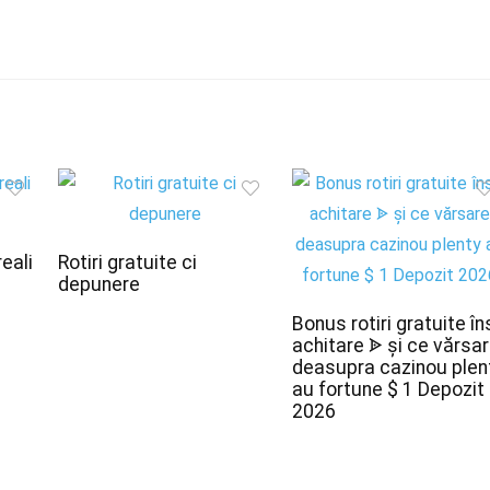
eali
Rotiri gratuite ci
depunere
Bonus rotiri gratuite în
achitare ᗎ și ce vărsa
deasupra cazinou plen
au fortune $ 1 Depozit
2026