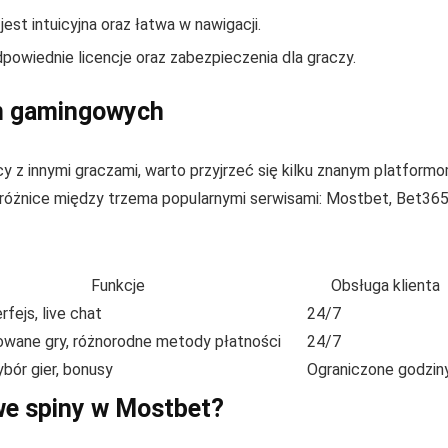
jest intuicyjna oraz łatwa w nawigacji.
powiednie licencje oraz zabezpieczenia dla graczy.
rm gamingowych
 z innymi graczami, warto przyjrzeć się kilku znanym platformo
 różnice między trzema popularnymi serwisami: Mostbet, Bet365
Funkcje
Obsługa klienta
rfejs, live chat
24/7
owane gry, różnorodne metody płatności
24/7
bór gier, bonusy
Ograniczone godzin
we spiny w Mostbet?