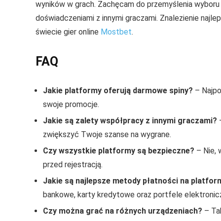
wyników w grach. Zachęcam do przemyślenia wyboru s
doświadczeniami z innymi graczami. Znalezienie najle
świecie gier online
Mostbet
.
FAQ
Jakie platformy oferują darmowe spiny?
– Najpop
swoje promocje.
Jakie są zalety współpracy z innymi graczami?
–
zwiększyć Twoje szanse na wygrane.
Czy wszystkie platformy są bezpieczne?
– Nie, 
przed rejestracją.
Jakie są najlepsze metody płatności na platf
bankowe, karty kredytowe oraz portfele elektronic
Czy można grać na różnych urządzeniach?
– Tak