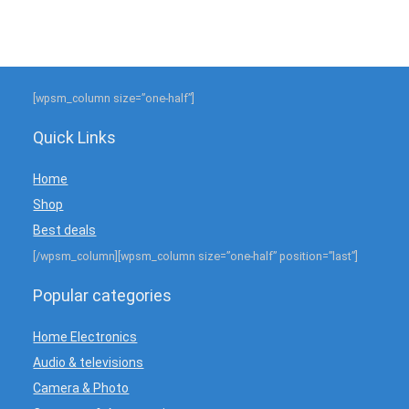
[wpsm_column size=”one-half”]
Quick Links
Home
Shop
Best deals
[/wpsm_column][wpsm_column size=”one-half” position=”last”]
Popular categories
Home Electronics
Audio & televisions
Camera & Photo