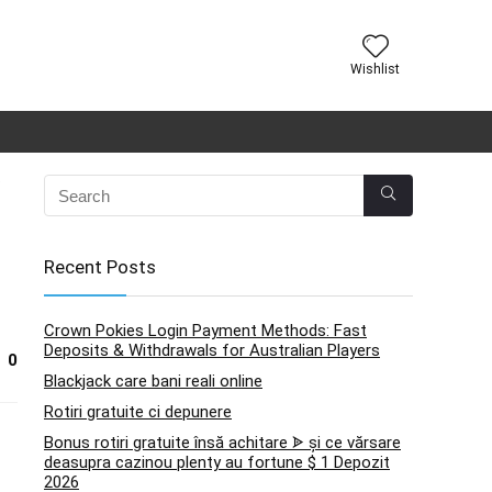
Wishlist
e
Recent Posts
Crown Pokies Login Payment Methods: Fast
Deposits & Withdrawals for Australian Players
0
Blackjack care bani reali online
Rotiri gratuite ci depunere
Bonus rotiri gratuite însă achitare ᗎ și ce vărsare
deasupra cazinou plenty au fortune $ 1 Depozit
2026