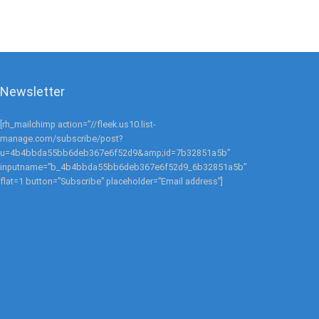
Newsletter
[rh_mailchimp action=”//fleek.us10.list-
manage.com/subscribe/post?
u=4b4bbda55bb6deb367e6f52d9&amp;id=7b32851a5b”
inputname=”b_4b4bbda55bb6deb367e6f52d9_6b32851a5b”
flat=1 button=”Subscribe” placeholder=”Email address”]