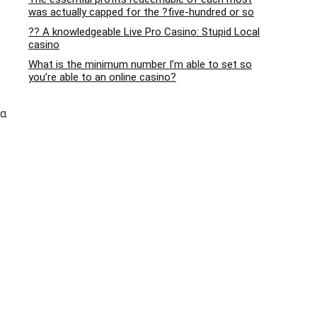
was actually capped for the ?five-hundred or so
?? A knowledgeable Live Pro Casino: Stupid Local
casino
What is the minimum number I’m able to set so
you’re able to an online casino?
ια