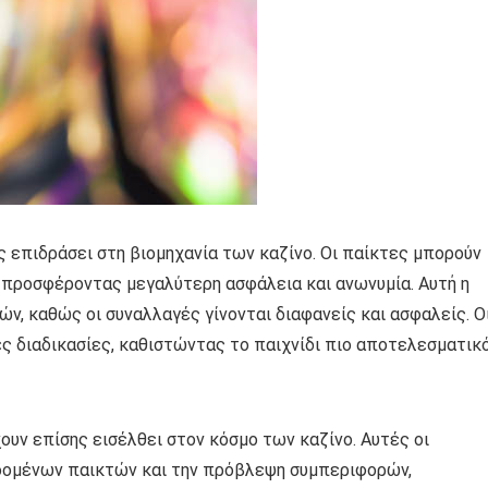
ς επιδράσει στη βιομηχανία των καζίνο. Οι παίκτες μπορούν
 προσφέροντας μεγαλύτερη ασφάλεια και ανωνυμία. Αυτή η
ών, καθώς οι συναλλαγές γίνονται διαφανείς και ασφαλείς. Ο
 διαδικασίες, καθιστώντας το παιχνίδι πιο αποτελεσματικ
χουν επίσης εισέλθει στον κόσμο των καζίνο. Αυτές οι
εδομένων παικτών και την πρόβλεψη συμπεριφορών,