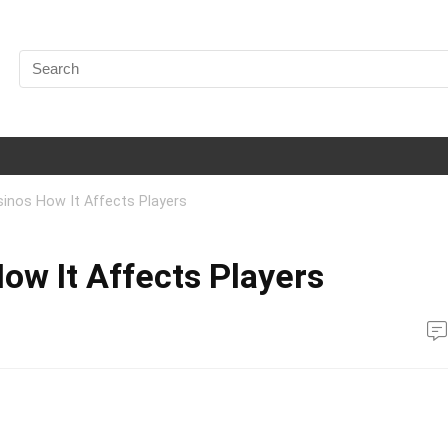
sinos How It Affects Players
ow It Affects Players