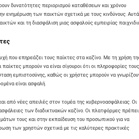
ουν δυνατότητες περιορισμού καταθέσεων και χρόνου
 την ενημέρωση των παικτών σχετικά με τους κινδύνους. Αυτά
παικτών και τη διασφάλιση μιας ασφαλούς εμπειρίας παιχνιδι
τες
υχή που επηρεάζει τους παίκτες στα καζίνο. Με τη χρήση τη
ι παίκτες μπορούν να είναι σίγουροι ότι οι πληροφορίες του
σταση εμπιστοσύνης, καθώς οι χρήστες μπορούν να γνωρίζου
ομένα είναι ασφαλή.
και από νέες απειλές στον τομέα της κυβερνοασφάλειας. Οι
ασφάλειες των διαδικτυακών καζίνο. Οι πλατφόρμες πρέπει
μάτων τους και στην εκπαίδευση του προσωπικού για να
έρωση των χρηστών σχετικά με τις καλύτερες πρακτικές