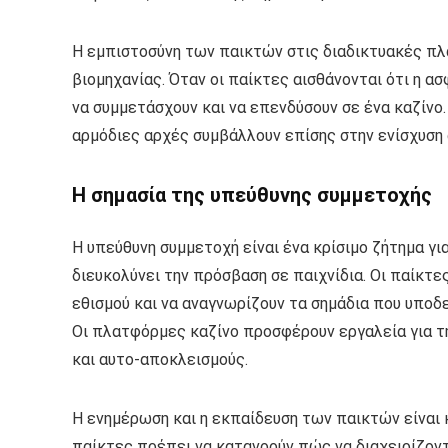
Η εμπιστοσύνη των παικτών στις διαδικτυακές πλ
βιομηχανίας. Όταν οι παίκτες αισθάνονται ότι η α
να συμμετάσχουν και να επενδύσουν σε ένα καζίνο.
αρμόδιες αρχές συμβάλλουν επίσης στην ενίσχυση 
Η σημασία της υπεύθυνης συμμετοχής
Η υπεύθυνη συμμετοχή είναι ένα κρίσιμο ζήτημα για
διευκολύνει την πρόσβαση σε παιχνίδια. Οι παίκτε
εθισμού και να αναγνωρίζουν τα σημάδια που υποδε
Οι πλατφόρμες καζίνο προσφέρουν εργαλεία για τ
και αυτο-αποκλεισμούς.
Η ενημέρωση και η εκπαίδευση των παικτών είναι 
παίκτες πρέπει να κατανοούν πώς να διαχειρίζοντ