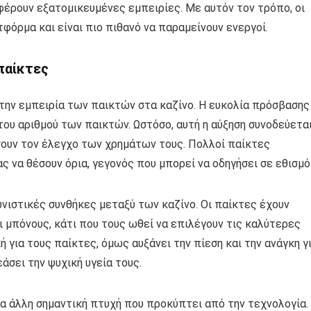
έρουν εξατομικευμένες εμπειρίες. Με αυτόν τον τρόπο, οι
φόρμα και είναι πιο πιθανό να παραμείνουν ενεργοί.
παίκτες
την εμπειρία των παικτών στα καζίνο. Η ευκολία πρόσβασης
 του αριθμού των παικτών. Ωστόσο, αυτή η αύξηση συνοδεύετα
σουν τον έλεγχο των χρημάτων τους. Πολλοί παίκτες
 να θέσουν όρια, γεγονός που μπορεί να οδηγήσει σε εθισμό
ωνιστικές συνθήκες μεταξύ των καζίνο. Οι παίκτες έχουν
 μπόνους, κάτι που τους ωθεί να επιλέγουν τις καλύτερες
ή για τους παίκτες, όμως αυξάνει την πίεση και την ανάγκη γ
άσει την ψυχική υγεία τους.
ια άλλη σημαντική πτυχή που προκύπτει από την τεχνολογία.