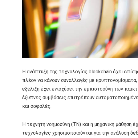
Η ανάπτυξη της τεχνολογίας blockchain έχει επίση
πλέον να κάνουν συναλλαγές με κρυπτονομίσματα,
εξέλιξη έχει ενισχύσει την εμπιστοσύνη των παικτ
έξυπνες συμβάσεις επιτρέπουν αυτοματοποιημένες
και ασφαλές.
Η τεχνητή νοημοσύνη (ΤΝ) και η μηχανική μάθηση έ
τεχνολογίες χρησιμοποιούνται για την ανάλυση δ