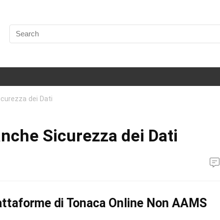
icurezza dei Dati
anche Sicurezza dei Dati
attaforme di Tonaca Online Non AAMS