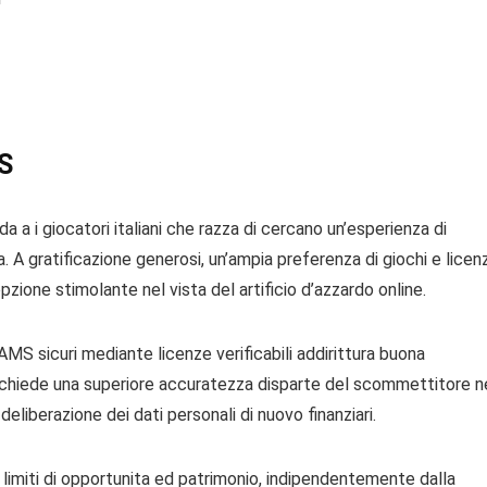
S
 a i giocatori italiani che razza di cercano un’esperienza di
ta. A gratificazione generosi, un’ampia preferenza di giochi e licen
opzione stimolante nel vista del artificio d’azzardo online.
MS sicuri mediante licenze verificabili addirittura buona
richiede una superiore accuratezza disparte del scommettitore n
eliberazione dei dati personali di nuovo finanziari.
limiti di opportunita ed patrimonio, indipendentemente dalla