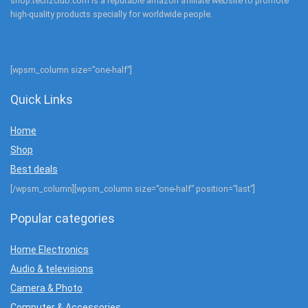
shop.techzclub.com is a reputable amazon affiliate website to promote
high-quality products specially for worldwide people.
[wpsm_column size=”one-half”]
Quick Links
Home
Shop
Best deals
[/wpsm_column][wpsm_column size=”one-half” position=”last”]
Popular categories
Home Electronics
Audio & televisions
Camera & Photo
Computer & Accessories