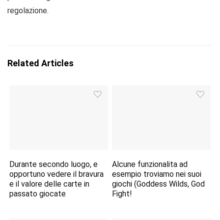
regolazione.
Related Articles
Durante secondo luogo, e
Alcune funzionalita ad
opportuno vedere il bravura
esempio troviamo nei suoi
e il valore delle carte in
giochi (Goddess Wilds, God
passato giocate
Fight!