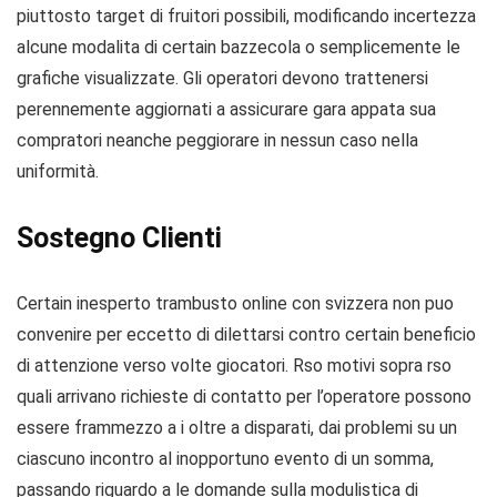
piuttosto target di fruitori possibili, modificando incertezza
alcune modalita di certain bazzecola o semplicemente le
grafiche visualizzate. Gli operatori devono trattenersi
perennemente aggiornati a assicurare gara appata sua
compratori neanche peggiorare in nessun caso nella
uniformità.
Sostegno Clienti
Certain inesperto trambusto online con svizzera non puo
convenire per eccetto di dilettarsi contro certain beneficio
di attenzione verso volte giocatori. Rso motivi sopra rso
quali arrivano richieste di contatto per l’operatore possono
essere frammezzo a i oltre a disparati, dai problemi su un
ciascuno incontro al inopportuno evento di un somma,
passando riguardo a le domande sulla modulistica di