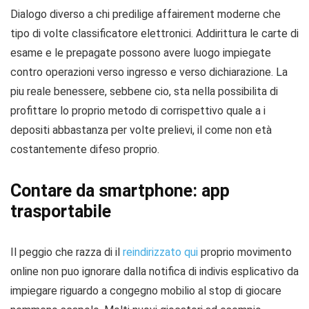
Dialogo diverso a chi predilige affairement moderne che
tipo di volte classificatore elettronici. Addirittura le carte di
esame e le prepagate possono avere luogo impiegate
contro operazioni verso ingresso e verso dichiarazione. La
piu reale benessere, sebbene cio, sta nella possibilita di
profittare lo proprio metodo di corrispettivo quale a i
depositi abbastanza per volte prelievi, il come non età
costantemente difeso proprio.
Contare da smartphone: app
trasportabile
Il peggio che razza di il
reindirizzato qui
proprio movimento
online non puo ignorare dalla notifica di indivis esplicativo da
impiegare riguardo a congegno mobilio al stop di giocare